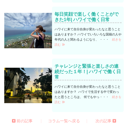
毎日笑顔で楽しく働くことがで
きた1年| ハワイで働く日常
ハワイに来て自分自身が変わったなと思うこと
はありますか？ ハワイでいろいろな国籍の人や
年代の人と関わるようになり、 ・・・
続きを
読む
チャレンジと緊張と楽しさの連
続だった１年！| ハワイで働く日
常
ハワイに来て自分自身が変わったなと思うこと
はありますか？ ハワイで生活する中で変わっ
たと思うところは、 何でもやっ・・・
続きを
読む
|
|
前の記事
コラム一覧へ戻る
次の記事