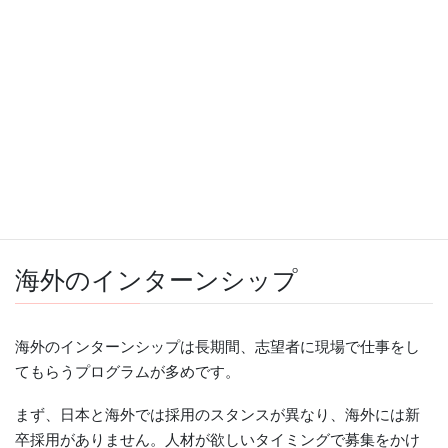
多く、会社説明会やグループワークの体験、オフィス見学な
ど、体験的な意味合いが強いのが特徴です。
とはいえ、まったく中長期のインターンがないわけではあり
ません。
日本の企業では、「3月に情報解禁・6月に選考開始」という
暗黙のルールが存在するため、その時期に合わせて、お試し
の夏季インターン、実践的な冬季インターンが開かれること
が多いです。
海外のインターンシップ
海外のインターンシップは長期間、志望者に現場で仕事をし
てもらうプログラムが多めです。
まず、日本と海外では採用のスタンスが異なり、海外には新
卒採用がありません。人材が欲しいタイミングで募集をかけ