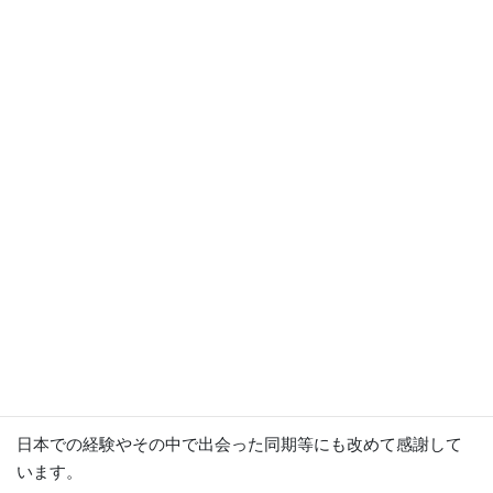
この１年はチャレンジと緊張と楽しさの連続で
私にとってはとても充実した毎日でした！
大変なことがなかったわけではありませんが、
それを乗り越えて…というより、乗り越えられるようサポー
トしてくださった
マネージャーと同僚友人たちがいてくれたおかげで
新たな学びを得ることができました。
さらには、これまでの自分の経験にも救われたと感じる部分
もあり、
日本での経験やその中で出会った同期等にも改めて感謝して
います。