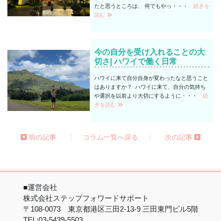
たと思うところは、 何でもやっ・・・
続きを
読む
今の自分を受け入れることの大
切さ| ハワイで働く日常
ハワイに来て自分自身が変わったなと思うこと
はありますか？ ハワイに来て、自分の気持ち
や選択を以前より大切にするように・・・
続
きを読む
|
|
前の記事
コラム一覧へ戻る
次の記事
■運営会社
株式会社ステップフォワードサポート
〒108-0073 東京都港区三田2-13-9 三田東門ビル5階
TEL:03-5439-5503