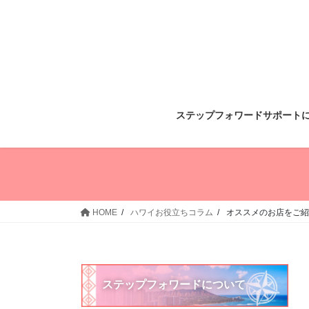
コ
ナ
ン
ビ
テ
ゲ
ン
ー
ツ
シ
へ
ョ
ス
ン
ステップフォワードサポート
キ
に
ッ
移
プ
動
HOME
ハワイお役立ちコラム
オススメのお店をご紹
ステップフォワードについて