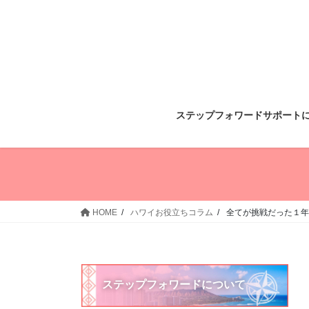
コ
ナ
ン
ビ
テ
ゲ
ン
ー
ツ
シ
へ
ョ
ス
ン
ステップフォワードサポート
キ
に
ッ
移
プ
動
HOME
ハワイお役立ちコラム
全てが挑戦だった１年間
ステップフォワードについて