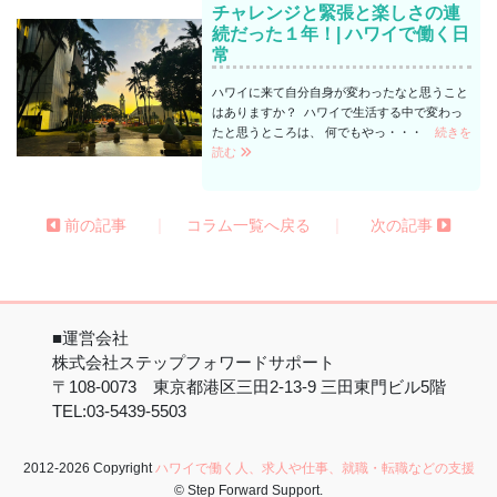
チャレンジと緊張と楽しさの連
続だった１年！| ハワイで働く日
常
ハワイに来て自分自身が変わったなと思うこと
はありますか？ ハワイで生活する中で変わっ
たと思うところは、 何でもやっ・・・
続きを
読む
|
|
前の記事
コラム一覧へ戻る
次の記事
■運営会社
株式会社ステップフォワードサポート
〒108-0073 東京都港区三田2-13-9 三田東門ビル5階
TEL:03-5439-5503
2012-2026 Copyright
ハワイで働く人、求人や仕事、就職・転職などの支援
© Step Forward Support.