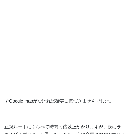
ただ人が本当に誰もいなく、欧米人の方がちらほらいるだけ
なので写真を撮る際も思う存分できたのでよかったです。
入り口はめちゃくちゃわかりづらいく、住宅を突き進んで行
き止まり？！って言うような道の横の茂みから入っていくの
でGoogle mapがなければ確実に気づきませんでした。
正規ルートにくらべて時間も倍以上かかりますが、既にラニ