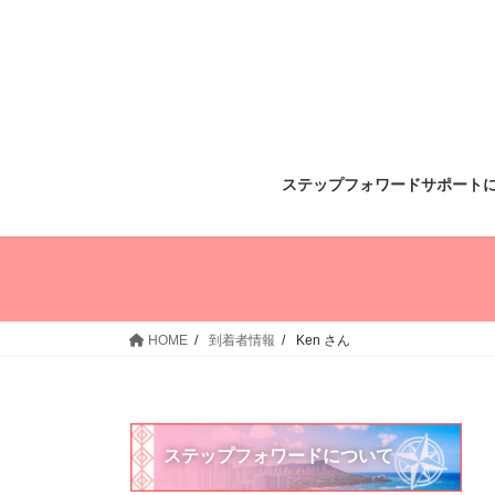
コ
ナ
ン
ビ
テ
ゲ
ン
ー
ツ
シ
へ
ョ
ス
ン
ステップフォワードサポート
キ
に
ッ
移
プ
動
HOME
到着者情報
Ken さん
ステップフォワードについて