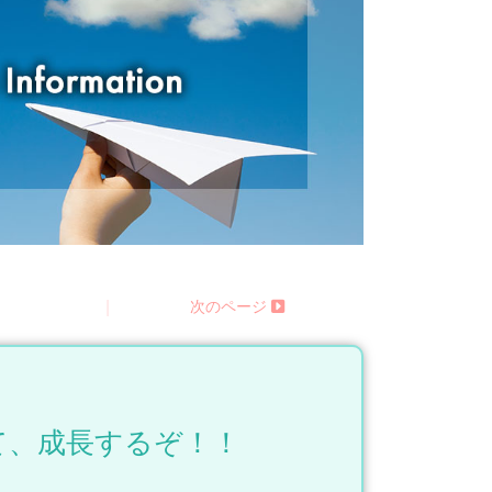
る
|
次のページ
て、成長するぞ！！