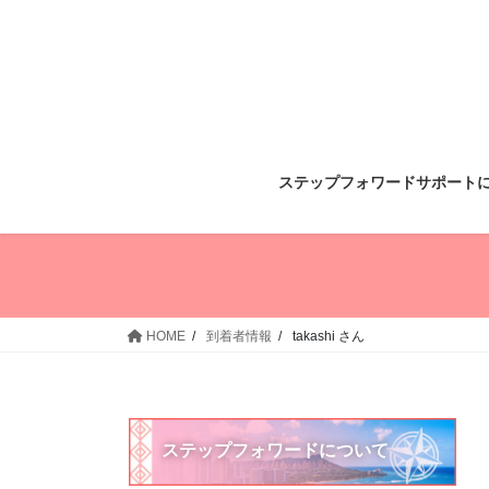
コ
ナ
ン
ビ
テ
ゲ
ン
ー
ツ
シ
へ
ョ
ス
ン
ステップフォワードサポート
キ
に
ッ
移
プ
動
HOME
到着者情報
takashi さん
ステップフォワードについて