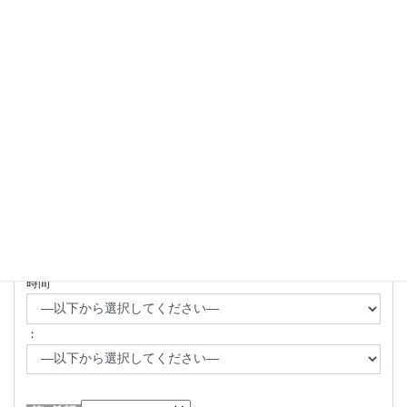
スカイプID（お持ちの方）
任意
カウンセリング希望日時
必須
（火曜日〜土曜日でお選びください）
第1希望
時間
：