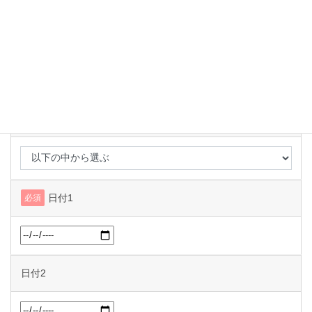
メールアドレス
必須
申請区分
必須
日付1
必須
日付2