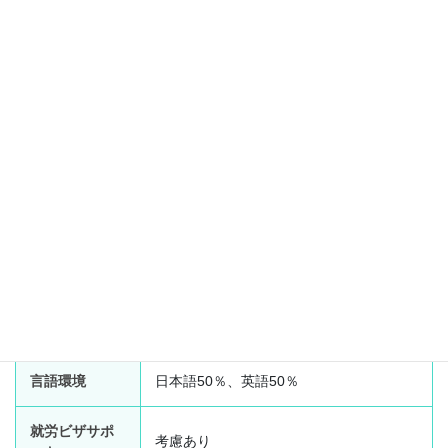
雇用形態
インターン
ポジション
接客
地域
Waikiki
経験がある方大歓迎！能力によりスター
条件
トから給与UP！
給料
月給$2240
勤務時間
40時間／週
期間
18ヶ月
言語環境
日本語50％、英語50％
就労ビザサポ
考慮あり