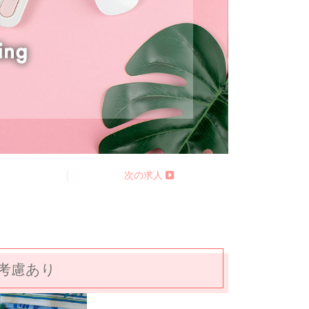
る
|
次の求人
考慮あり