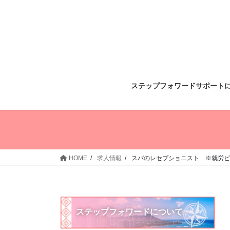
コ
ナ
ン
ビ
テ
ゲ
ン
ー
ツ
シ
へ
ョ
ス
ン
ステップフォワードサポート
キ
に
ッ
移
プ
動
HOME
求人情報
スパのレセプショニスト ※就労ビ
ステップフォワードについて