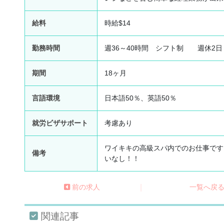
給料
時給$14
勤務時間
週36～40時間 シフト制 週休2日
期間
18ヶ月
言語環境
日本語50％、英語50％
就労ビザサポート
考慮あり
ワイキキの高級スパ内でのお仕事です
備考
いなし！！
前の求人
|
一覧へ戻
関連記事