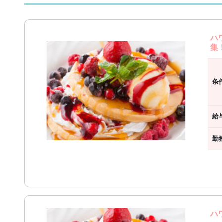
ハ
集
条
給
勤
ハ