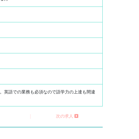
。英語での業務も必須なので語学力の上達も間違
る
|
次の求人