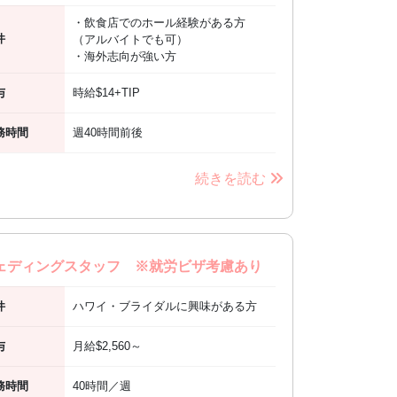
・飲食店でのホール経験がある方
件
（アルバイトでも可）
・海外志向が強い方
与
時給$14+TIP
務時間
週40時間前後
続きを読む
ェディングスタッフ ※就労ビザ考慮あり
件
ハワイ・ブライダルに興味がある方
与
月給$2,560～
務時間
40時間／週