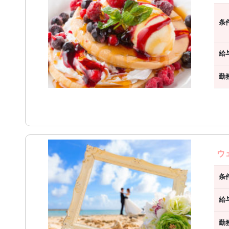
条
給
勤
ウ
条
給
勤