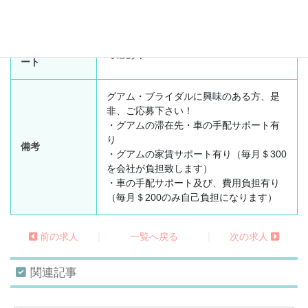
言語環境
日本語50％、英語50％
就労ビザサポ
考慮あり
ート
グアム・ブライダルに興味のある方、是
非、ご応募下さい！
・グアムの滞在先・車の手配サポート有
り
備考
・グアムの家賃サポート有り（毎月＄300
を会社が負担致します）
・車の手配サポート及び、費用負担有り
（毎月＄200のみ自己負担になります）
|
|
前の求人
一覧へ戻る
次の求人
関連記事