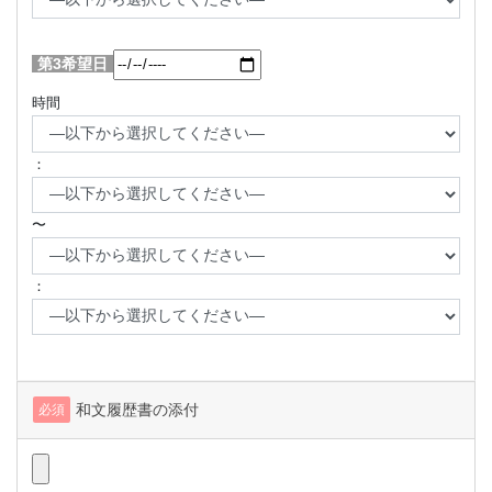
第3希望日
時間
：
〜
：
和文履歴書の添付
必須