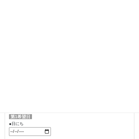
メールアドレス
必須
住所
必須
面接希望時間
（3つ入力してください）
必須
第1希望日
●日にち