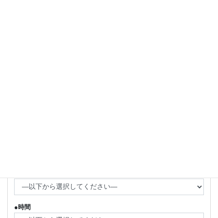
メールアドレス
必須
@docomo.ne.jp、@ezweb.ne.jp、@softbank.ne.jp のメールア
ドレスは
ご登録頂けません。
カウンセリング希望日時
必須
（火曜日〜土曜日でお選びください）
第1希望
●日にち
●時間