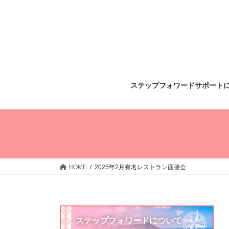
コ
ナ
ン
ビ
テ
ゲ
ン
ー
ツ
シ
へ
ョ
ス
ン
ステップフォワードサポート
キ
に
ッ
移
プ
動
HOME
2025年2月有名レストラン面接会
ステップフォワードについて