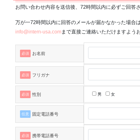
お問い合わせ内容を送信後、72時間以内に必ずご回答
万が一72時間以内に回答のメールが届かなかった場合
info@intern-usa.com
まで直接ご連絡いただけますよう
お名前
必須
フリガナ
必須
性別
男
女
必須
固定電話番号
任意
携帯電話番号
必須