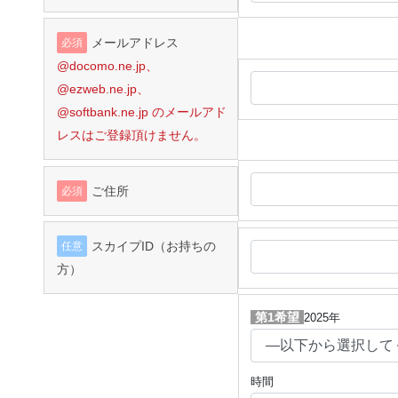
メールアドレス
必須
@docomo.ne.jp、
@ezweb.ne.jp、
@softbank.ne.jp のメールアド
レスは
ご登録頂けません。
ご住所
必須
スカイプID（お持ちの
任意
方）
第1希望
2025年
時間