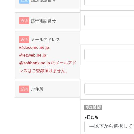
固定電話番号
任意
携帯電話番号
必須
メールアドレス
必須
@docomo.ne.jp、
@ezweb.ne.jp、
@softbank.ne.jp のメールアド
レスは
ご登録頂けません。
ご住所
必須
第1希望
●日にち