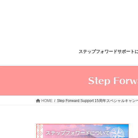
コ
ナ
ン
ビ
テ
ゲ
ン
ー
ツ
シ
へ
ョ
ス
ン
ステップフォワードサポート
キ
に
ッ
移
プ
動
Step Fo
HOME
Step Forward Support 15周年スペシャルキャ
ステップフォワードについて