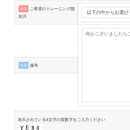
ご希望のトレーニング開
必須
始月
備考
任意
表示されている4文字の英数字をご入力ください