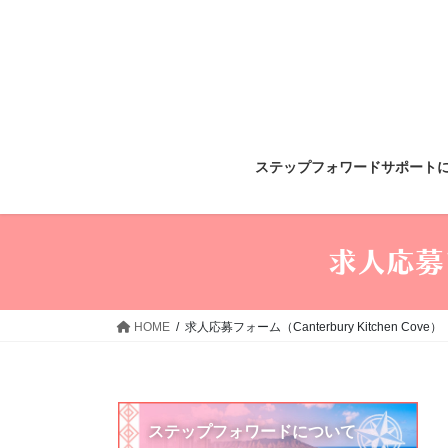
コ
ナ
ン
ビ
テ
ゲ
ン
ー
ツ
シ
へ
ョ
ス
ン
ステップフォワードサポート
キ
に
ッ
移
プ
動
求人応募フ
HOME
求人応募フォーム（Canterbury Kitchen Cove）
ステップフォワードについて