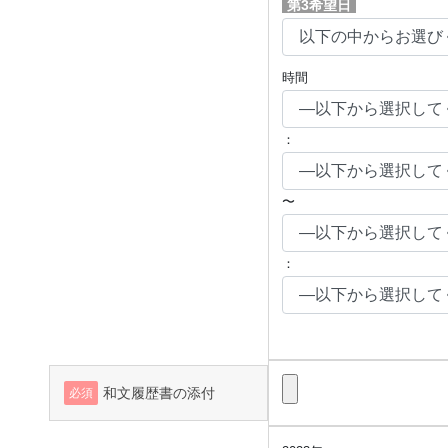
第3希望日
時間
：
〜
：
和文履歴書の添付
必須