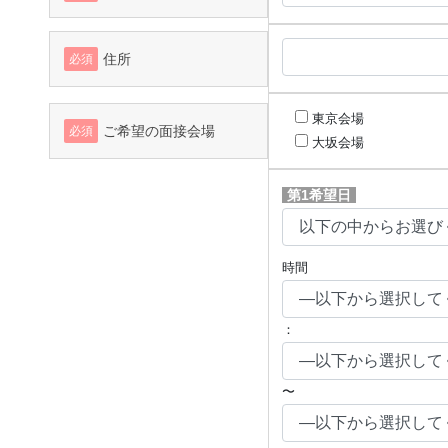
住所
必須
東京会場
ご希望の面接会場
必須
大坂会場
第1希望日
時間
：
〜