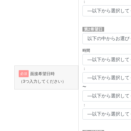
：
第2希望日
時間
：
面接希望日時
必須
（3つ入力してください）
〜
：