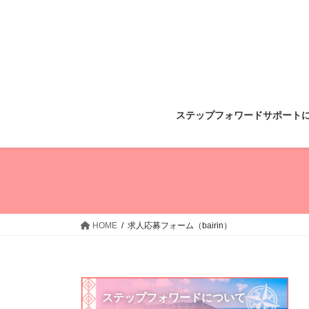
コ
ナ
ン
ビ
テ
ゲ
ン
ー
ツ
シ
へ
ョ
ス
ン
ステップフォワードサポート
キ
に
ッ
移
プ
動
HOME
求人応募フォーム（bairin）
ステップフォワードについて