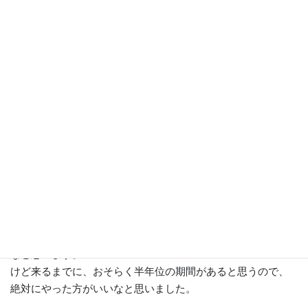
渡米前にどんな英語の勉強をしてい
ましたか？
渡米前は、オンラインの英会話で1日25分だけなんですけど、
毎日やるっていうのを半年間やりました。
私の先生は、フィリピン方だったんですがこっちの方のロー
カルの話し方にちょっと似てました。
ゆっくり喋ってくれる先生だったので、先生の言ってること
は結構わかったんですけど、ハワイはやはり本土から来てる
人もたくさんいるので、そうすると少しそこの差はあったか
なと思います。
けど来るまでに、おそらく半年位の期間があると思うので、
絶対にやった方がいいなと思いました。