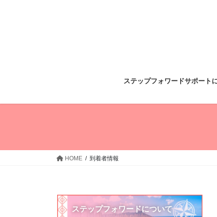
コ
ナ
ン
ビ
テ
ゲ
ン
ー
ツ
シ
へ
ョ
ス
ン
ステップフォワードサポート
キ
に
ッ
移
プ
動
HOME
到着者情報
ステップフォワードについて