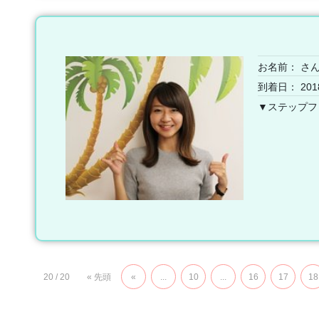
お名前：
さ
到着日： 201
▼ステップフ
20 / 20
« 先頭
«
...
10
...
16
17
18