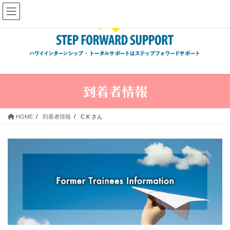
コ
ナ
ン
ビ
テ
ゲ
ン
ー
ツ
シ
へ
ョ
ス
ン
到着者情報
キ
に
ッ
移
プ
動
HOME
到着者情報
C.K さん