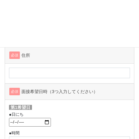
メールアドレス
必須
住所
必須
面接希望日時
（3つ入力してください）
必須
第1希望日
●日にち
●時間