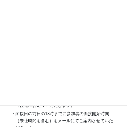
下記の企業面接会の利用規約をお読みいただき、これに同
意された方のみお申し込み頂けます。
＜Arancino企業面接会のお申し込みについて＞
・本お申し込みフォームのご提出および参加費用
（2,000円）のお振込みをいただきました時点で、正
式に本イベントへのお申し込みとさせていただきま
す。
＜面接会概要＞
・面接はArancinoの採用責任者とオンラインで面接を
していただきます。（所要時間は30分程度となりま
す）
・参加者は面接日の2日前までに和文と英文の履歴書を
当社宛にお送りいただきます。
・面接日の前日の13時までに参加者の面接開始時間
（来社時間を含む）をメールにてご案内させていた