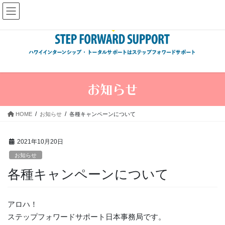
コ
ナ
ン
ビ
テ
ゲ
ン
ー
ツ
シ
へ
ョ
ス
ン
お知らせ
キ
に
ッ
移
プ
動
HOME
お知らせ
各種キャンペーンについて
2021年10月20日
お知らせ
各種キャンペーンについて
アロハ！
ステップフォワードサポート日本事務局です。